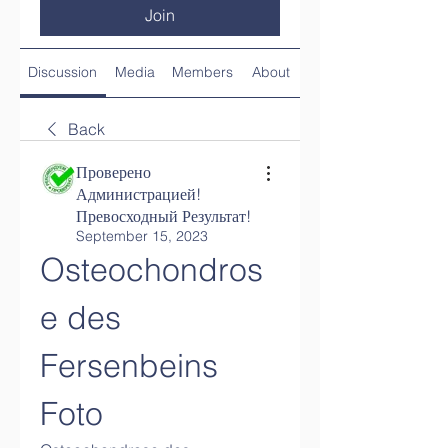
Join
Discussion
Media
Members
About
Back
Проверено
Администрацией!
Превосходный Результат!
September 15, 2023
Osteochondros
e des 
Fersenbeins 
Foto