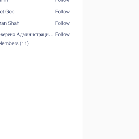
et Gee
Follow
nan Shah
Follow
Shah
Проверено Администрацией! Превосходный Результат!
Follow
Members (11)