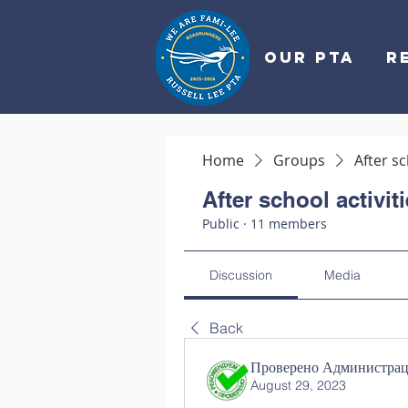
OUR PTA
R
Home
Groups
After sc
After school activit
Public
·
11 members
Discussion
Media
Back
Проверено Администраци
August 29, 2023