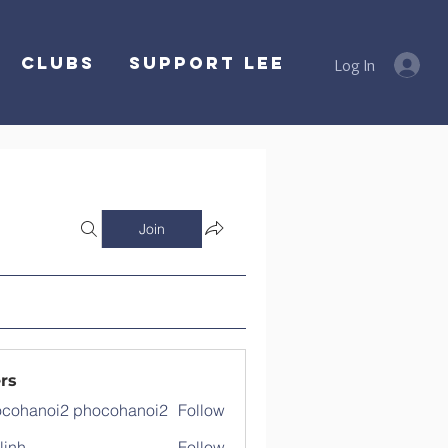
Clubs
SUPPORT LEE
Log In
Join
rs
cohanoi2 phocohanoi2
Follow
noi2 phocohanoi2
linh
Follow