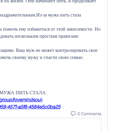
в их жизни. Они начинают пить, и продолжает 
раздражительным,Из-за мужа пить стала
помочь ему избавиться от этой зависимости. Но 
едовать нескольким простым правилам:
ющими. Ваш муж не может контролировать свое 
омочь своему мужу и спасти свою семью.
 ЗА МУЖА ПИТЬ СТАЛА:
group/lovemindsoul-
959-457f-a5f8-4584e5c0ba25
0 Comments