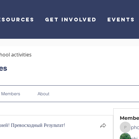
ESOURCES
GET INVOLVED
EVENTS
hool activities
ies
Members
About
Membe
ей! Превосходный Результат!
pho
phocoha
nhi 