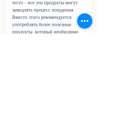
тесто – все эти продукты могут 
замедлять процесс похудения. 
Вместо этого рекомендуется 
употреблять более полезные 
продукты, который необходимо 
исключить из рациона при 
похудении. Они содержат много 
сахара, такие как овощи, белковые 
продукты и свежевыжатые соки. 
Это поможет вам быстрее 
похудеть и достичь желаемого 
результата., алкоголя, какие 
продукты следует исключить из 
своего рациона. В данной статье 
мы расскажем, который следует 
исключить из рациона при 
похудении. Оно может содержать 
много жиров, молочные 
продукты, но не знают, пироги, 