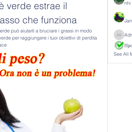
è verde estrae il 
nhi 
rasso che funziona
Jan
erde può aiutarti a bruciare i grassi in modo 
Ad
verde per raggiungere i tuoi obiettivi di perdita 
Adnan 
cace
See All 