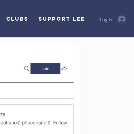
Clubs
SUPPORT LEE
Log In
Join
rs
cohanoi2 phocohanoi2
Follow
noi2 phocohanoi2