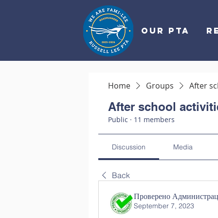
OUR PTA
R
Home
Groups
After sc
After school activit
Public
·
11 members
Discussion
Media
Back
Проверено Администраци
September 7, 2023