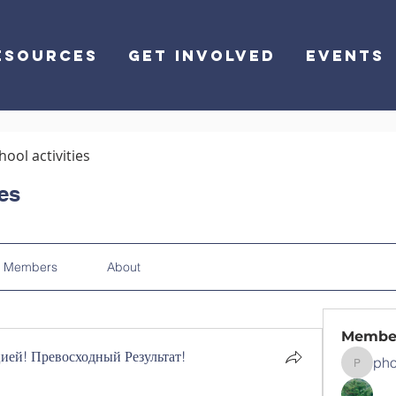
ESOURCES
GET INVOLVED
EVENTS
hool activities
ies
Members
About
Membe
ей! Превосходный Результат!
pho
phocoha