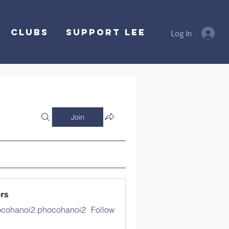
Clubs
SUPPORT LEE
Log In
Join
rs
cohanoi2 phocohanoi2
Follow
noi2 phocohanoi2