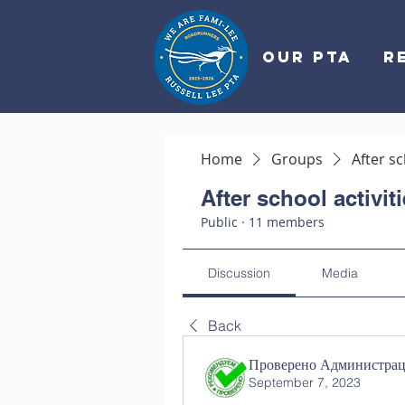
OUR PTA
R
Home
Groups
After sc
After school activit
Public
·
11 members
Discussion
Media
Back
Проверено Администраци
September 7, 2023