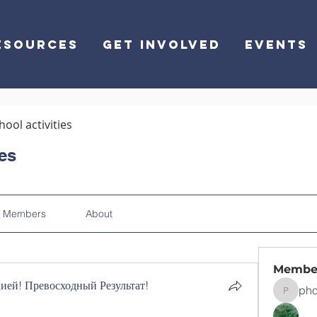
ESOURCES
GET INVOLVED
EVENTS
hool activities
ies
Members
About
Membe
ей! Превосходный Результат!
pho
phocoha