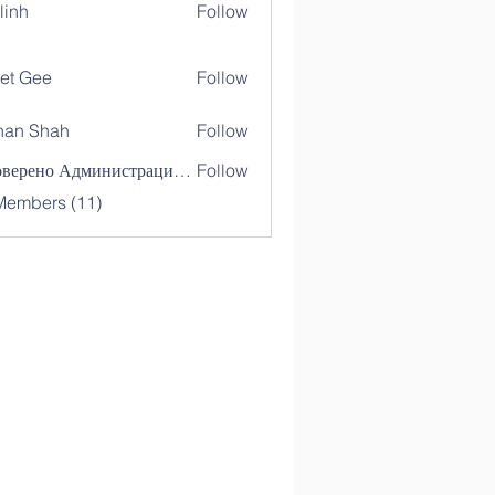
linh
Follow
et Gee
Follow
nan Shah
Follow
Shah
Проверено Администрацией! Превосходный Результат!
Follow
Members (11)