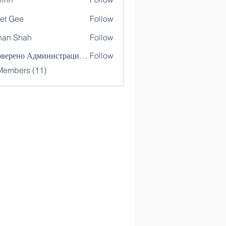
et Gee
Follow
nan Shah
Follow
Shah
Проверено Администрацией! Превосходный Результат!
Follow
Members (11)