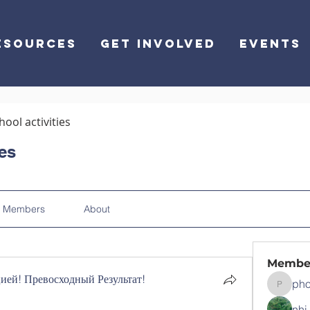
ESOURCES
GET INVOLVED
EVENTS
hool activities
ies
Members
About
Membe
ей! Превосходный Результат!
pho
phocoha
nhi 