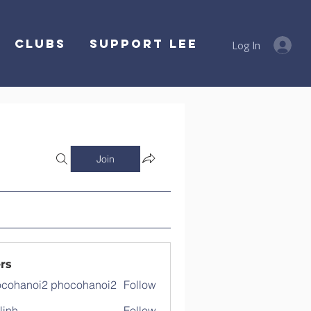
Clubs
SUPPORT LEE
Log In
Join
rs
cohanoi2 phocohanoi2
Follow
noi2 phocohanoi2
linh
Follow