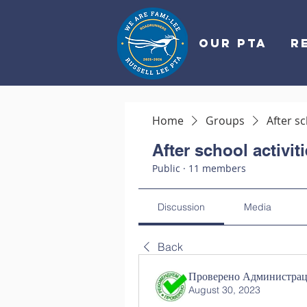
OUR PTA
R
Home
Groups
After sc
After school activit
Public
·
11 members
Discussion
Media
Back
Проверено Администраци
August 30, 2023