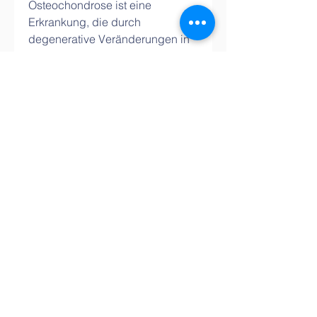
Osteochondrose ist eine 
Erkrankung, die durch 
degenerative Veränderungen in 
den Wirbeln und Bandscheiben 
im Nackenbereich verursacht 
wird. Sie kann zu starken 
Nacken- und Rückenschmerzen 
führen. Wenn eine Frau während 
der Schwangersch 
0
0
댓글을 입력하세요.
About
Welcome to the group! You can
connect with other members,
ge
...
Read more