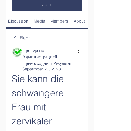
Join
Discussion
Media
Members
About
Back
Проверено
Администрацией!
Превосходный Результат!
September 20, 2023
Sie kann die 
schwangere 
Frau mit 
zervikaler 