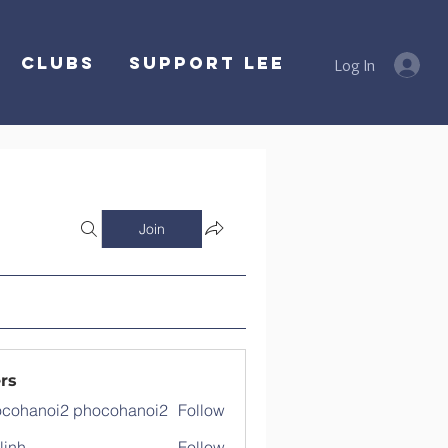
Clubs
SUPPORT LEE
Log In
Join
rs
cohanoi2 phocohanoi2
Follow
noi2 phocohanoi2
linh
Follow