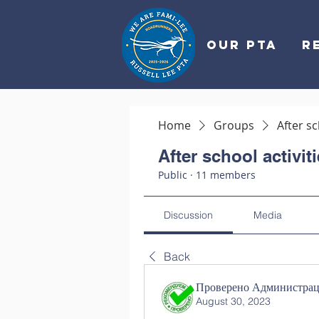
OUR PTA
R
Home
Groups
After sc
After school activit
Public
·
11 members
Discussion
Media
Back
Проверено Администраци
August 30, 2023