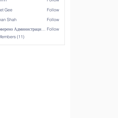
et Gee
Follow
nan Shah
Follow
Shah
Проверено Администрацией! Превосходный Результат!
Follow
Members (11)