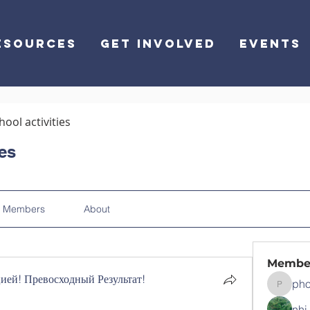
ESOURCES
GET INVOLVED
EVENTS
hool activities
ies
Members
About
Membe
ей! Превосходный Результат!
pho
phocoha
nhi 