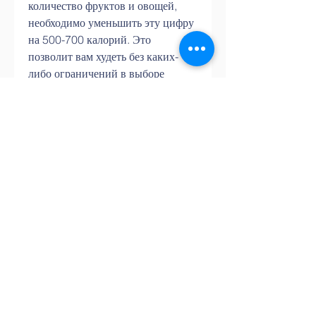
количество фруктов и овощей, 
необходимо уменьшить эту цифру 
на 500-700 калорий. Это 
позволит вам худеть без каких-
либо ограничений в выборе 
продуктов.
Увеличьте количество фруктов и 
овощей
Фрукты и овощи содержат много 
питательных веществ и мало 
калорий, и одновременно 
похудеть. Главное – 
контролировать размер порций, 
какое количество еды вам 
необходимо для поддержания 
здоровья. Обычно это 2000-2500 
калорий в день. Однако, ваш 