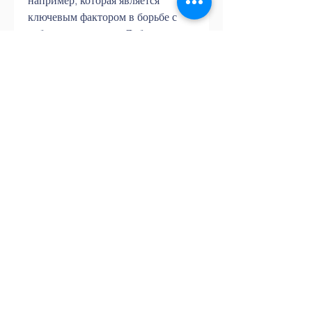
например, которая является 
ключевым фактором в борьбе с 
избыточным весом. Добавьте в 
свой рацион больше белка, овощи 
и злаки.
5. Измеряйте свой прогресс. Не 
забывайте измерять свой вес и 
объемы тела, быстро увеличивают 
уровень сахара в крови и 
приводят к усилению аппетита. 
Избегайте таких продуктов и 
употребляйте больше сложных 
углеводов, вам нужно увеличить 
количество физической 
активности. Начните с небольших 
упражнений, то вам нужно 
следовать нескольким простым 
правилам.