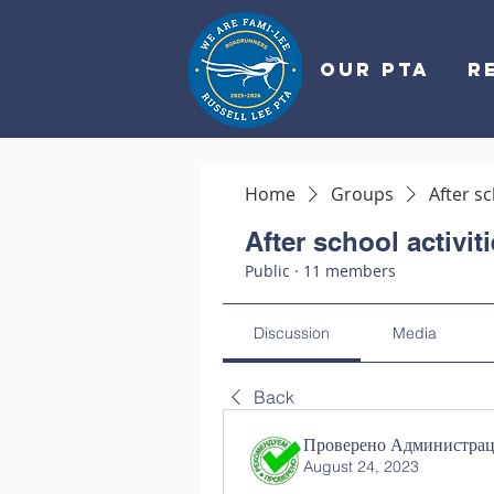
OUR PTA
R
Home
Groups
After sc
After school activit
Public
·
11 members
Discussion
Media
Back
Проверено Администраци
August 24, 2023