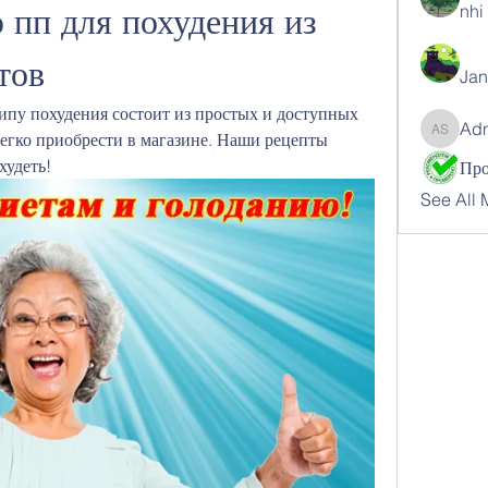
пп для похудения из 
nhi 
тов
Jan
пу похудения состоит из простых и доступных 
Ad
егко приобрести в магазине. Наши рецепты 
Adnan 
худеть!
See All 