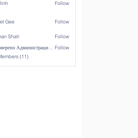
linh
Follow
et Gee
Follow
nan Shah
Follow
Shah
Проверено Администрацией! Превосходный Результат!
Follow
Members (11)