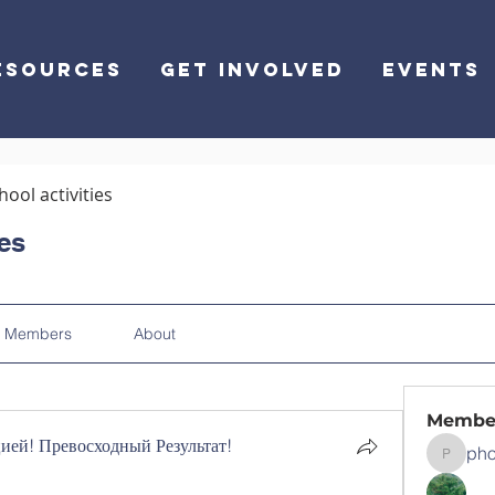
ESOURCES
GET INVOLVED
EVENTS
hool activities
ies
Members
About
Membe
ей! Превосходный Результат!
pho
phocoha