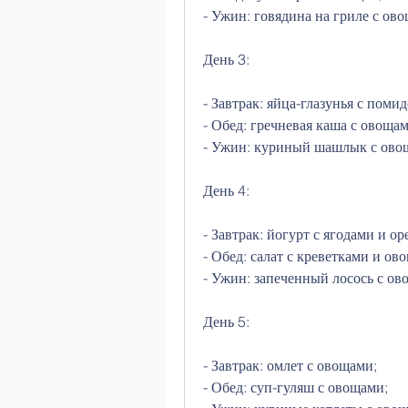
- Ужин: говядина на гриле с ов
День 3:
- Завтрак: яйца-глазунья с поми
- Обед: гречневая каша с овощам
- Ужин: куриный шашлык с ово
День 4:
- Завтрак: йогурт с ягодами и ор
- Обед: салат с креветками и ов
- Ужин: запеченный лосось с ов
День 5:
- Завтрак: омлет с овощами;
- Обед: суп-гуляш с овощами;