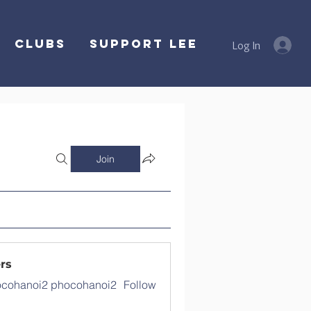
Clubs
SUPPORT LEE
Log In
Join
rs
cohanoi2 phocohanoi2
Follow
noi2 phocohanoi2