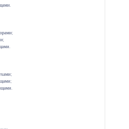
ощами.
дорами;
и;
щами.
ехами;
ощами;
ощами.