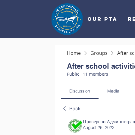
OUR PTA
R
Home
Groups
After sc
After school activit
Public
·
11 members
Discussion
Media
Back
Проверено Администраци
August 26, 2023