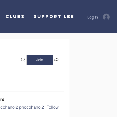
Clubs
SUPPORT LEE
Log In
Join
rs
cohanoi2 phocohanoi2
Follow
noi2 phocohanoi2