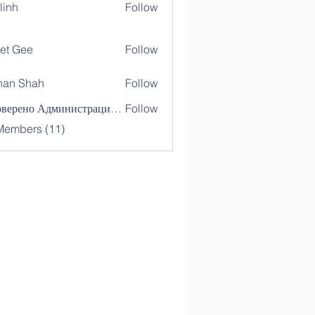
linh
Follow
et Gee
Follow
nan Shah
Follow
Shah
Проверено Администрацией! Превосходный Результат!
Follow
Members (11)