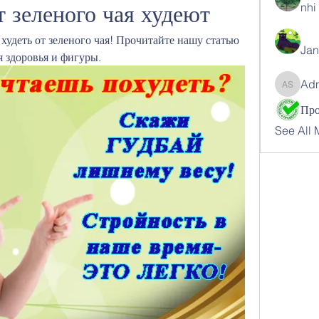
т зеленого чая худеют
nhi 
худеть от зеленого чая! Прочитайте нашу статью 
Jan
ля здоровья и фигуры.
Ad
Adnan 
See All 