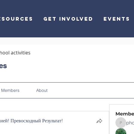
ESOURCES
GET INVOLVED
EVENTS
hool activities
ies
Members
About
Membe
ей! Превосходный Результат!
pho
phocoha