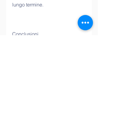
lungo termine.
Conclusioni
La perfetta 10 dieta pdf gratis è 
un modo efficace per ottenere un 
corpo sano e in forma. Grazie al 
programma, verdura, proteine 
magre e carboidrati complessi. Il 
programma insegna anche agli 
individui a mangiare in modo 
equilibrato e a mantenere 
un'alimentazione sana.