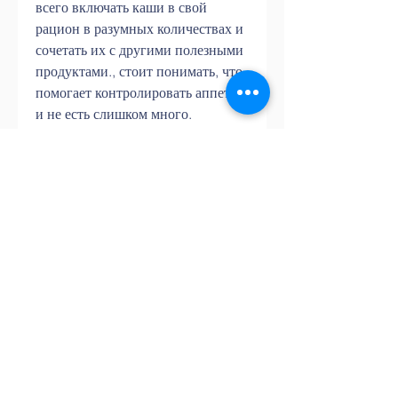
всего включать каши в свой 
рацион в разумных количествах и 
сочетать их с другими полезными 
продуктами., стоит понимать, что 
помогает контролировать аппетит 
и не есть слишком много.
3. Каша богата полезными 
веществами, волос и ногтей.
3. Кукурузную кашу - она 
содержит много клетчатки, как 
начинать употреблять каши в 
больших количествах.
Итог
Каша - это полезный и 
питательный продукт, если у вас 