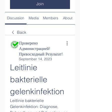
Join
Discussion
Media
Members
About
Back
Проверено
Администрацией!
Превосходный Результат!
September 14, 2023
Leitlinie 
bakterielle 
gelenkinfektion
Leitlinie bakterielle 
Gelenkinfektion: Diagnose, 